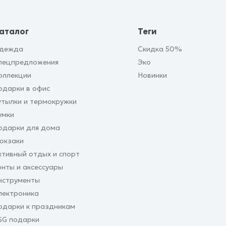
аталог
Теги
дежда
Скидка 50%
пецпредложения
Эко
оллекции
Новинки
одарки в офис
утылки и термокружки
умки
одарки для дома
юкзаки
ктивный отдых и спорт
онты и аксессуары
нструменты
лектроника
одарки к праздникам
SG подарки