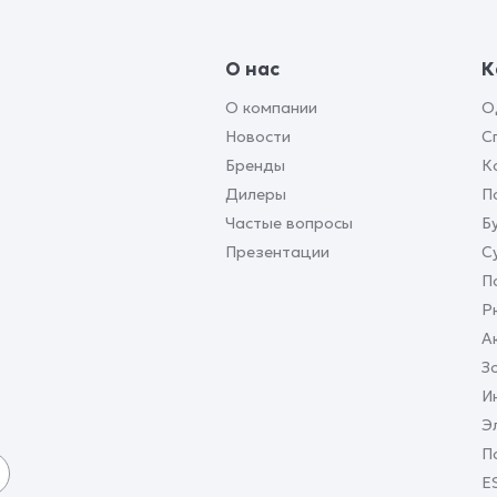
О нас
К
О компании
О
Новости
С
Бренды
К
Дилеры
П
Частые вопросы
Б
Презентации
С
П
Р
А
З
И
Э
П
E