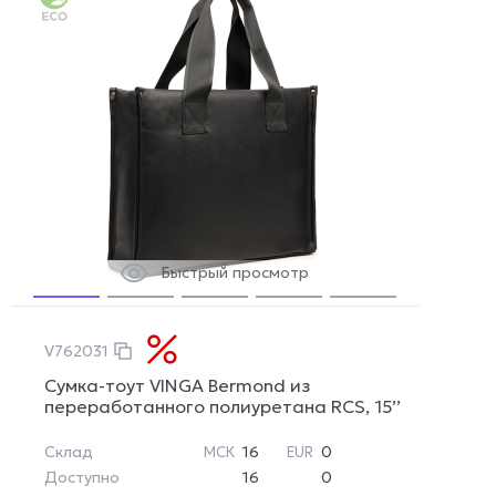
Быстрый просмотр
V762031
Сумка-тоут VINGA Bermond из
переработанного полиуретана RCS, 15’’
Склад
16
0
МСК
EUR
Доступно
16
0