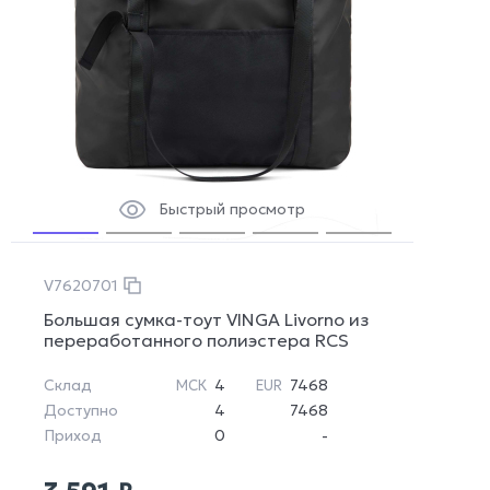
Быстрый просмотр
V7620701
Большая сумка-тоут VINGA Livorno из
переработанного полиэстера RCS
Склад
4
7468
МСК
EUR
Доступно
4
7468
Приход
0
-