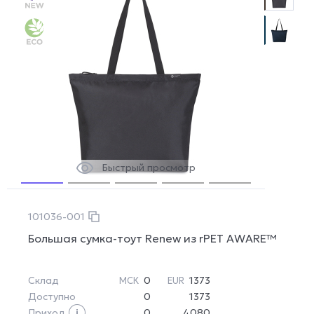
Быстрый просмотр
101036-001
Большая сумка-тоут Renew из rPET AWARE™
Склад
0
1373
МСК
EUR
Доступно
0
1373
Приход
0
4080