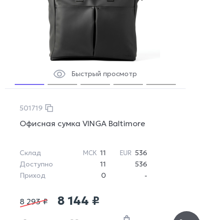
Быстрый просмотр
501719
Офисная сумка VINGA Baltimore
Склад
11
536
МСК
EUR
Доступно
11
536
Приход
0
-
8 144 ₽
8 293 ₽