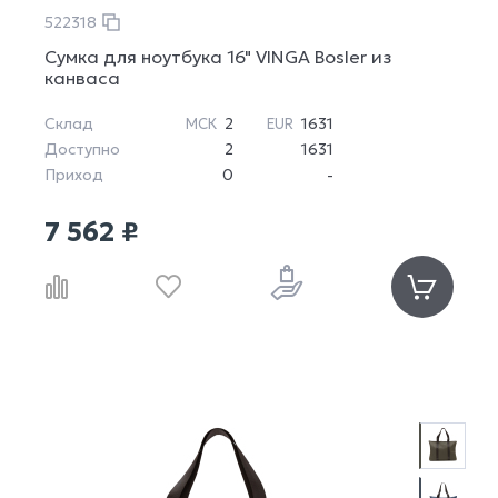
522318
Сумка для ноутбука 16" VINGA Bosler из
канваса
Склад
2
1631
МСК
EUR
Доступно
2
1631
Приход
0
-
7 562 ₽