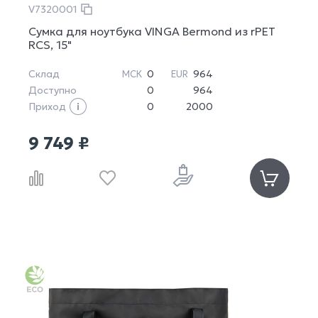
V7320001
Сумка для ноутбука VINGA Bermond из rPET
RCS, 15"
Склад
0
964
МСК
EUR
Доступно
0
964
Приход
0
2000
9 749 ₽