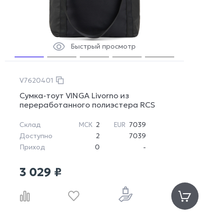
Быстрый просмотр
V7620401
Сумка-тоут VINGA Livorno из
переработанного полиэстера RCS
Склад
2
7039
МСК
EUR
Доступно
2
7039
Приход
0
-
3 029 ₽