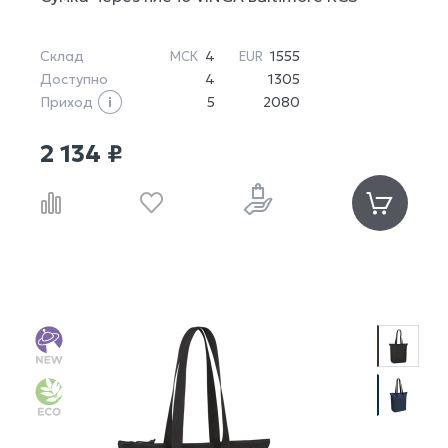
Склад
4
1555
МСК
EUR
Доступно
4
1305
Приход
5
2080
2 134 ₽