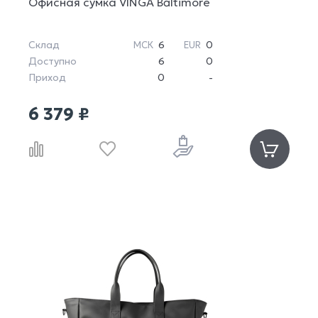
Офисная сумка VINGA Baltimore
Склад
6
0
МСК
EUR
Доступно
6
0
Приход
0
-
6 379 ₽