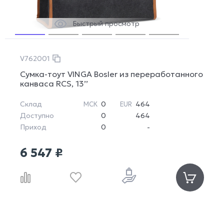
Быстрый просмотр
V762001
Сумка-тоут VINGA Bosler из переработанного
канваса RCS, 13’’
Склад
0
464
МСК
EUR
Доступно
0
464
Приход
0
-
6 547 ₽