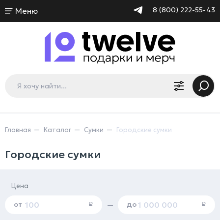
8 (800) 222-55-43
Меню
Главная
Каталог
Сумки
Городские сумки
Городские сумки
Цена
от
до
—
i
i