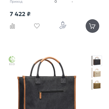
Приход
0
-
7 422 ₽