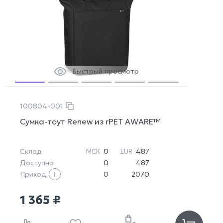
Быстрый просмотр
100804-001
Сумка-тоут Renew из rPET AWARE™
Склад
0
487
МСК
EUR
Доступно
0
487
Приход
0
2070
1 365 ₽