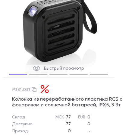
Быстрый просмотр
P331.031
Колонка из переработанного пластика RCS с
фонариком и солнечной батареей, IPX5, 3 Вт
Склад
77
0
МСК
EUR
Доступно
77
0
Приход
0
-