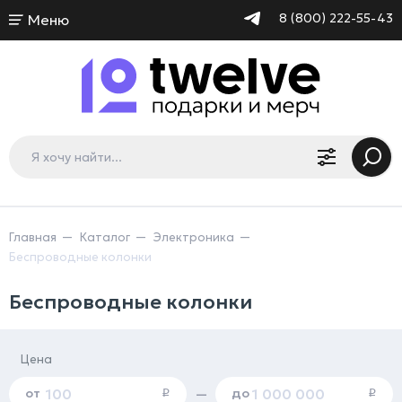
8 (800) 222-55-43
Меню
Главная
Каталог
Электроника
Беспроводные колонки
Беспроводные колонки
Цена
от
до
—
i
i