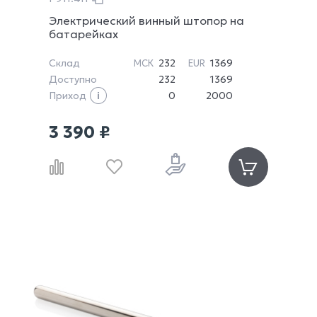
Электрический винный штопор на
батарейках
Склад
232
1369
МСК
EUR
Доступно
232
1369
Приход
0
2000
3 390 ₽