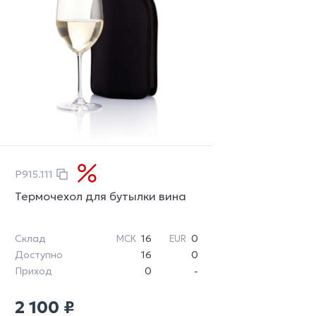
P915.111
Термочехол для бутылки вина
Склад
16
0
МСК
EUR
Доступно
16
0
Приход
0
-
2 100 ₽