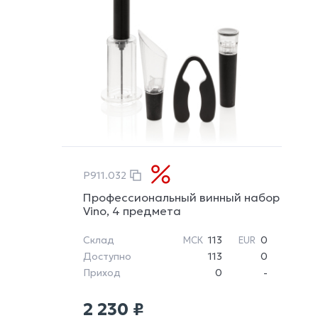
P911.032
Профессиональный винный набор
Vino, 4 предмета
Склад
113
0
МСК
EUR
Доступно
113
0
Приход
0
-
2 230 ₽