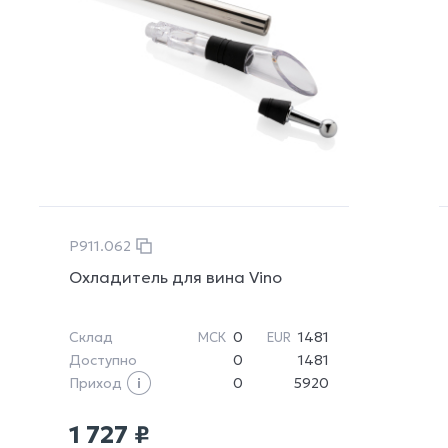
P911.062
Охладитель для вина Vino
Склад
0
1481
МСК
EUR
Доступно
0
1481
Приход
0
5920
1 727 ₽