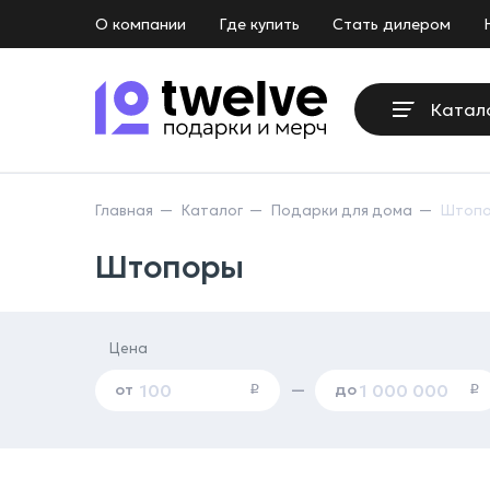
О компании
Где купить
Стать дилером
Катал
Главная
Каталог
Подарки для дома
Штоп
Штопоры
Цена
от
до
—
i
i