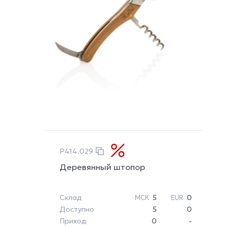
P414.029
Деревянный штопор
Склад
5
0
МСК
EUR
Доступно
5
0
Приход
0
-