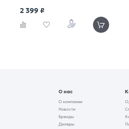
2 399 ₽
О нас
К
О компании
О
Новости
С
Бренды
К
Дилеры
П