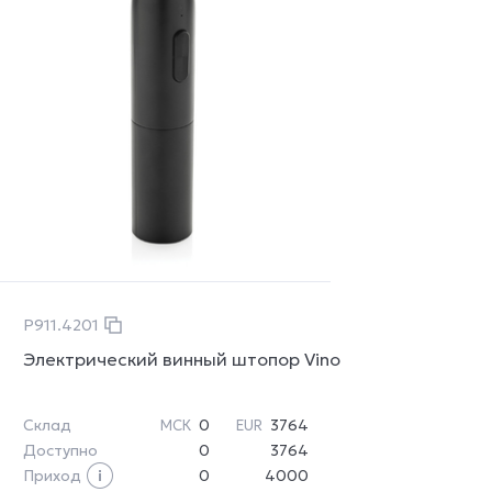
P911.4201
Электрический винный штопор Vino
Склад
0
3764
МСК
EUR
Доступно
0
3764
Приход
0
4000