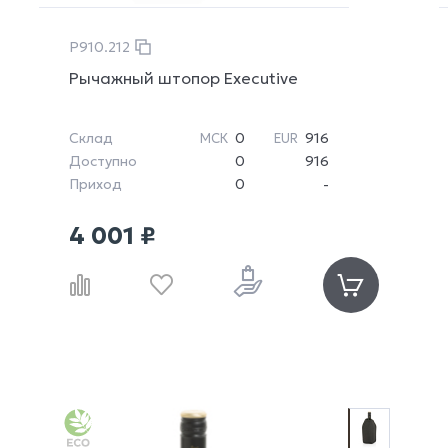
P910.212
Рычажный штопор Executive
Склад
0
916
МСК
EUR
Доступно
0
916
Приход
0
-
4 001 ₽