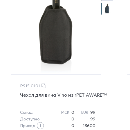
P915.0101
Чехол для вина Vino из rPET AWARE™
Склад
0
99
МСК
EUR
Доступно
0
99
Приход
0
13600