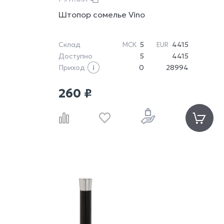
Штопор сомелье Vino
Склад
5
4415
МСК
EUR
Доступно
5
4415
Приход
0
28994
260 ₽