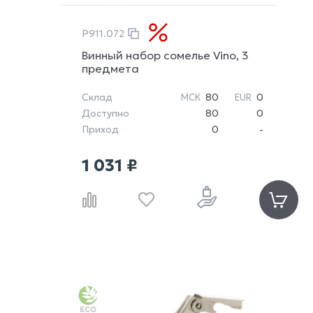
P911.072
Винный набор сомелье Vino, 3
предмета
Склад
80
0
МСК
EUR
Доступно
80
0
Приход
0
-
1 031 ₽