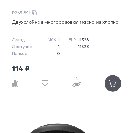
P265.891
Двухслойная многоразовая маска из хлопка
Склад
1
11528
МСК
EUR
Доступно
1
11528
Приход
0
-
114 ₽