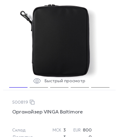
Быстрый просмотр
500819
Органайзер VINGA Baltimore
Склад
3
800
МСК
EUR