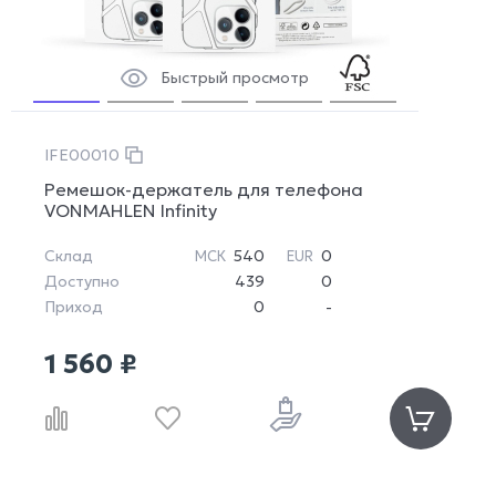
Быстрый просмотр
IFE00010
Ремешок-держатель для телефона
VONMAHLEN Infinity
Склад
540
0
МСК
EUR
Доступно
439
0
Приход
0
-
1 560 ₽