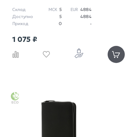
Склад
5
4884
МСК
EUR
Доступно
5
4884
Приход
0
-
1 075 ₽