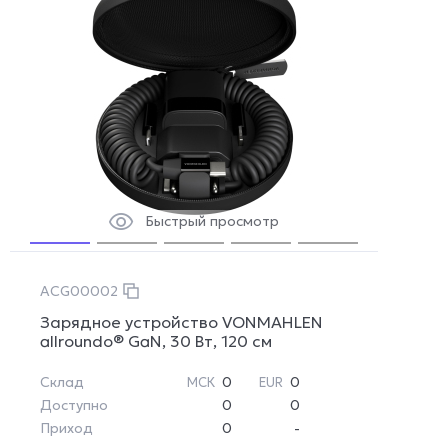
Быстрый просмотр
ACG00002
Зарядное устройство VONMAHLEN
allroundo® GaN, 30 Вт, 120 см
Склад
0
0
МСК
EUR
Доступно
0
0
Приход
0
-