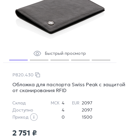
Быстрый просмотр
P820.430
Обложка для паспорта Swiss Peak с защитой
от сканирования RFID
Склад
4
2097
МСК
EUR
Доступно
4
2097
Приход
0
1500
2 751 ₽