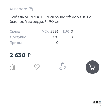
ALE00001
Кабель VONMAHLEN allroundo® eco 6 в 1 с
быстрой зарядкой, 90 см
Склад
5826
0
МСК
EUR
Доступно
5720
0
Приход
0
-
2 630 ₽