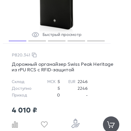
Быстрый просмотр
P820.341
Дорожный органайзер Swiss Peak Heritage
из rPU RCS с RFID-защитой
Склад
5
2246
МСК
EUR
Доступно
5
2246
Приход
0
-
4 010 ₽