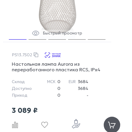
Быстрый просмотр
P513.7502
Настольная лампа Aurora из
переработанного пластика RCS, IPx4
Склад
0
3684
МСК
EUR
Доступно
0
3684
Приход
0
-
3 089 ₽