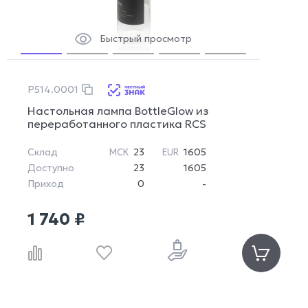
Быстрый просмотр
P514.0001
Настольная лампа BottleGlow из
переработанного пластика RCS
Склад
23
1605
МСК
EUR
Доступно
23
1605
Приход
0
-
1 740 ₽