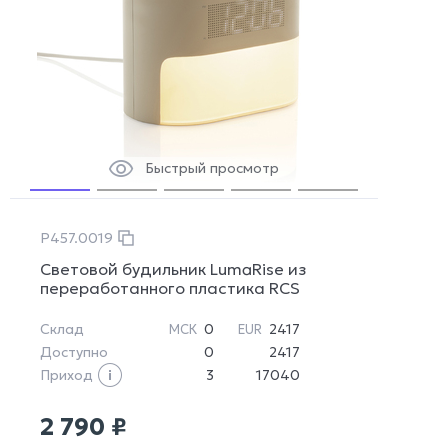
Быстрый просмотр
P457.0019
Световой будильник LumaRise из
переработанного пластика RCS
Склад
0
2417
МСК
EUR
Доступно
0
2417
Приход
3
17040
2 790 ₽