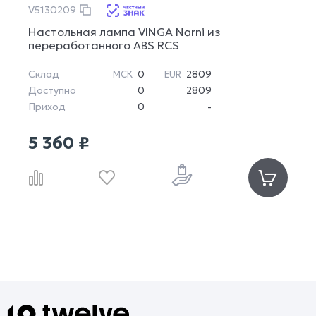
V5130209
Настольная лампа VINGA Narni из
переработанного ABS RCS
Склад
0
2809
МСК
EUR
Доступно
0
2809
Приход
0
-
5 360 ₽