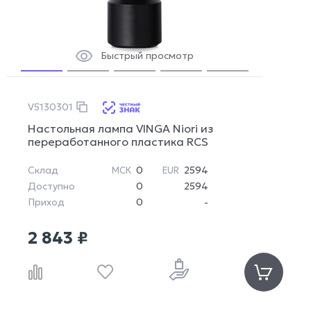
Быстрый просмотр
V5130301
Настольная лампа VINGA Niori из
переработанного пластика RCS
Склад
0
2594
МСК
EUR
Доступно
0
2594
Приход
0
-
2 843 ₽