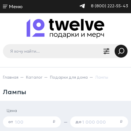
8 (800) 222-55-43
Меню
Главная
Каталог
Подарки для дома
Лампы
Лампы
Цена
от
до
—
i
i