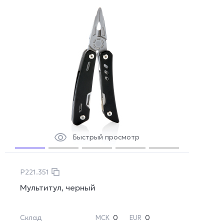
Быстрый просмотр
P221.351
Мультитул, черный
Склад
0
0
МСК
EUR