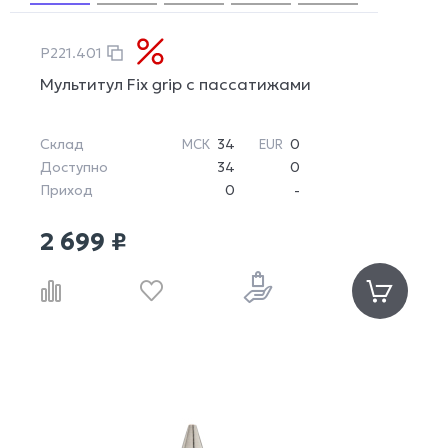
P221.401
Мультитул Fix grip с пассатижами
Склад
34
0
МСК
EUR
Доступно
34
0
Приход
0
-
2 699 ₽