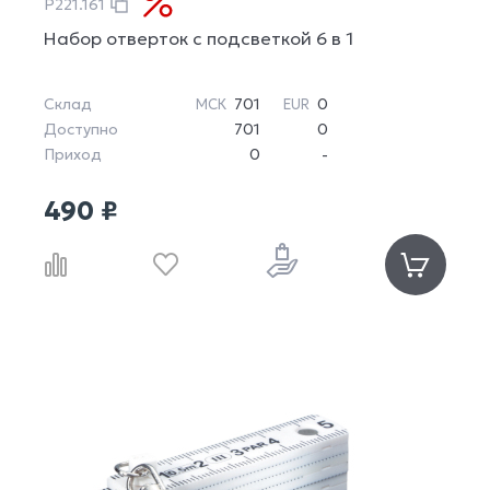
P221.161
Набор отверток с подсветкой 6 в 1
Склад
701
0
МСК
EUR
Доступно
701
0
Приход
0
-
490 ₽