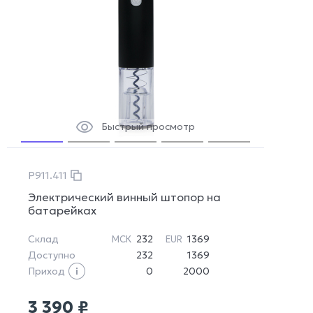
Быстрый просмотр
P911.411
Электрический винный штопор на
батарейках
Склад
232
1369
МСК
EUR
Доступно
232
1369
Приход
0
2000
3 390 ₽