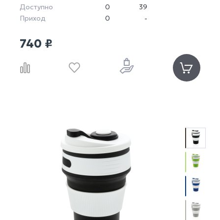
Доступно
0
39
Приход
0
-
740 ₽