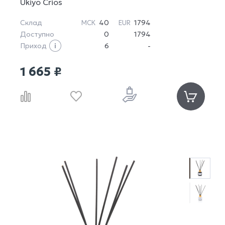
Ukiyo Crios
Склад
40
1794
МСК
EUR
Доступно
0
1794
Приход
6
-
1 665 ₽