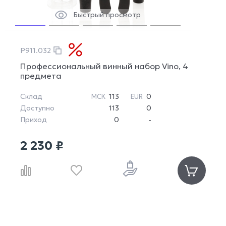
Быстрый просмотр
P911.032
Профессиональный винный набор Vino, 4
предмета
Склад
113
0
МСК
EUR
Доступно
113
0
Приход
0
-
2 230 ₽