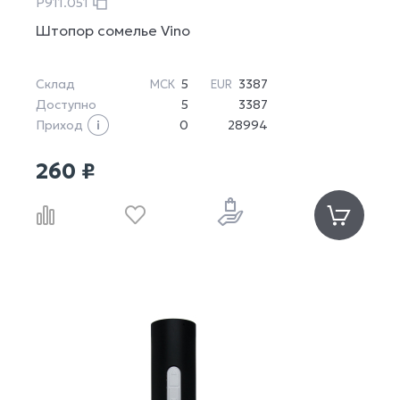
P911.051
Штопор сомелье Vino
Склад
5
3387
МСК
EUR
Доступно
5
3387
Приход
0
28994
260 ₽