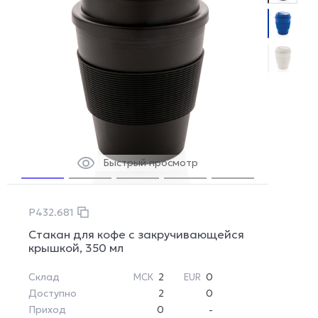
Быстрый просмотр
P432.681
Стакан для кофе с закручивающейся
крышкой, 350 мл
Склад
2
0
МСК
EUR
Доступно
2
0
Приход
0
-