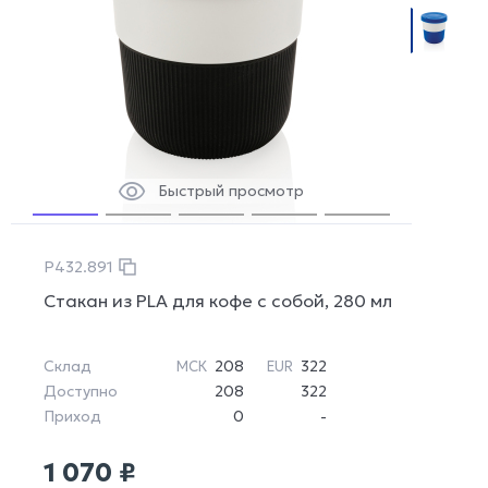
Быстрый просмотр
P432.891
Стакан из PLA для кофе с собой, 280 мл
Склад
208
322
МСК
EUR
Доступно
208
322
Приход
0
-
1 070 ₽