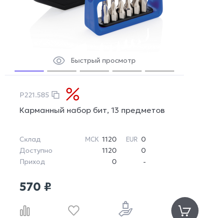
Быстрый просмотр
P221.585
Карманный набор бит, 13 предметов
Склад
1120
0
МСК
EUR
Доступно
1120
0
Приход
0
-
570 ₽