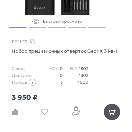
Быстрый просмотр
P221.531
Набор прецизионных отверток Gear X 31-в-1
Склад
0
1302
МСК
EUR
Доступно
0
1302
Приход
3
4500
3 950 ₽