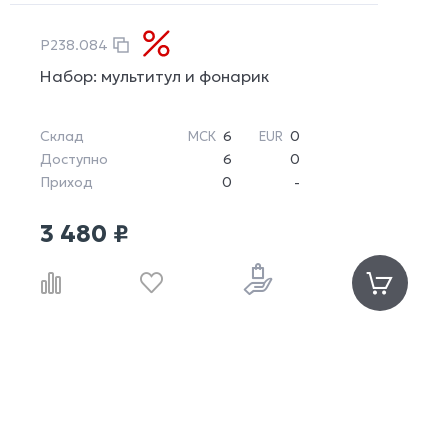
P238.084
Набор: мультитул и фонарик
Склад
6
0
МСК
EUR
Доступно
6
0
Приход
0
-
3 480 ₽