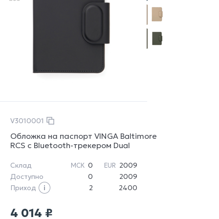
V3010001
Обложка на паспорт VINGA Baltimore
RCS с Bluetooth-трекером Dual
Склад
0
2009
МСК
EUR
Доступно
0
2009
Приход
2
2400
4 014 ₽