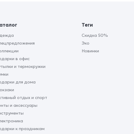
аталог
Теги
дежда
Скидка 50%
пецпредложения
Эко
оллекции
Новинки
одарки в офис
утылки и термокружки
умки
одарки для дома
юкзаки
ктивный отдых и спорт
онты и аксессуары
нструменты
лектроника
одарки к праздникам