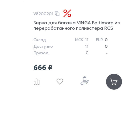
V8200201
Бирка для багажа VINGA Baltimore из
переработанного полиэстера RCS
Склад
11
0
МСК
EUR
Доступно
11
0
Приход
0
-
666 ₽