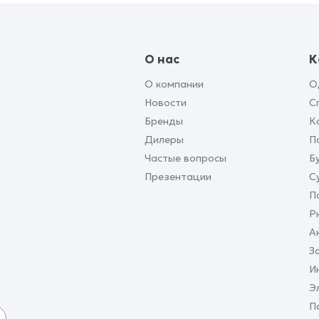
О нас
К
О компании
О
Новости
С
Бренды
К
Дилеры
П
Частые вопросы
Б
Презентации
С
П
Р
А
З
И
Э
П