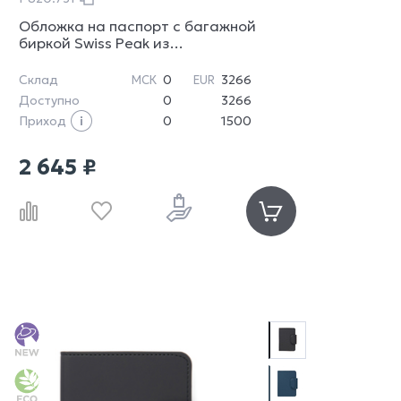
Обложка на паспорт с багажной
биркой Swiss Peak из
переработанного полиуретана GRS
Склад
0
3266
МСК
EUR
Доступно
0
3266
Приход
0
1500
2 645 ₽