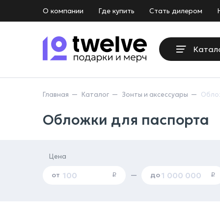
О компании
Где купить
Стать дилером
Катал
Главная
Каталог
Зонты и аксессуары
Обло
Обложки для паспорта
Цена
от
до
—
i
i