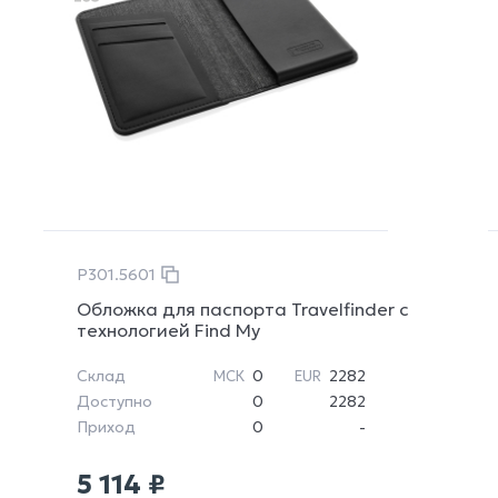
P301.5601
Обложка для паспорта Travelfinder с
технологией Find My
Склад
0
2282
МСК
EUR
Доступно
0
2282
Приход
0
-
5 114 ₽