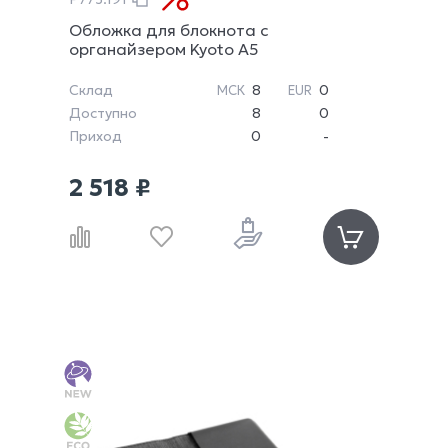
Обложка для блокнота с
органайзером Kyoto A5
Склад
8
0
МСК
EUR
Доступно
8
0
Приход
0
-
2 518 ₽