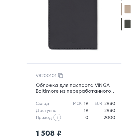
V8200101
Обложка для паспорта VINGA
Baltimore из переработанного
полиэстера RCS, RFID
Склад
19
2980
МСК
EUR
Доступно
19
2980
Приход
0
2000
1 508 ₽