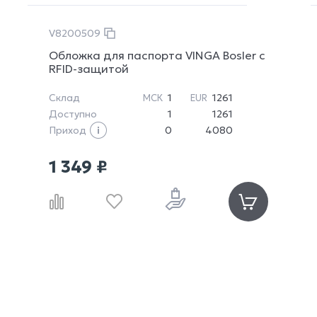
V8200509
Обложка для паспорта VINGA Bosler с
RFID-защитой
Склад
1
1261
МСК
EUR
Доступно
1
1261
Приход
0
4080
1 349 ₽