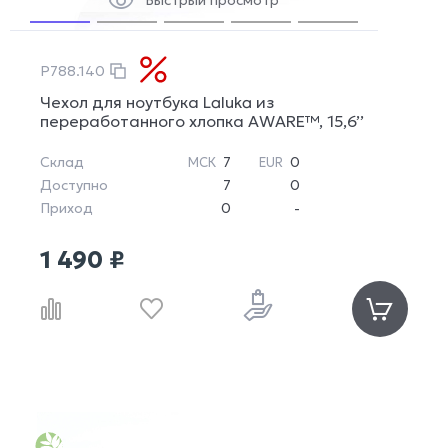
Быстрый просмотр
P788.140
Чехол для ноутбука Laluka из
переработанного хлопка AWARE™, 15,6’’
Склад
7
0
МСК
EUR
Доступно
7
0
Приход
0
-
1 490 ₽