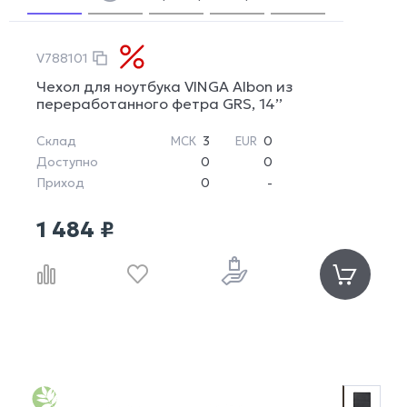
V788101
Чехол для ноутбука VINGA Albon из
переработанного фетра GRS, 14’’
Склад
3
0
МСК
EUR
Доступно
0
0
Приход
0
-
1 484 ₽