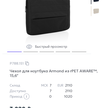
Быстрый просмотр
P788.151
Чехол для ноутбука Armond из rPET AWARE™,
15,6”
Склад
7
2110
МСК
EUR
Доступно
7
2110
Приход
0
1020