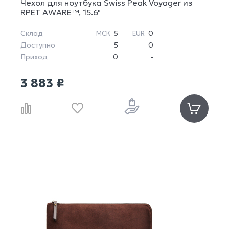
Чехол для ноутбука Swiss Peak Voyager из
RPET AWARE™, 15.6"
Склад
5
0
МСК
EUR
Доступно
5
0
Приход
0
-
3 883 ₽