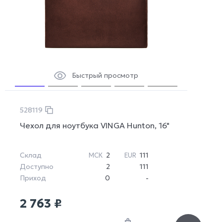
Быстрый просмотр
528119
Чехол для ноутбука VINGA Hunton, 16"
Склад
2
111
МСК
EUR
Доступно
2
111
Приход
0
-
2 763 ₽