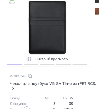
Быстрый просмотр
V7880601
Чехол для ноутбука VINGA Timo из rPET RCS,
16’’
Склад
5
35
МСК
EUR
Доступно
5
35