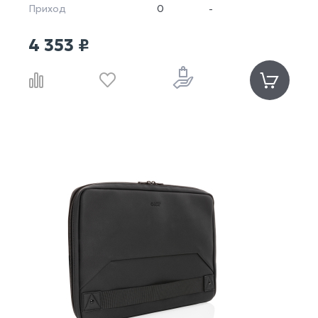
Приход
0
-
4 353 ₽