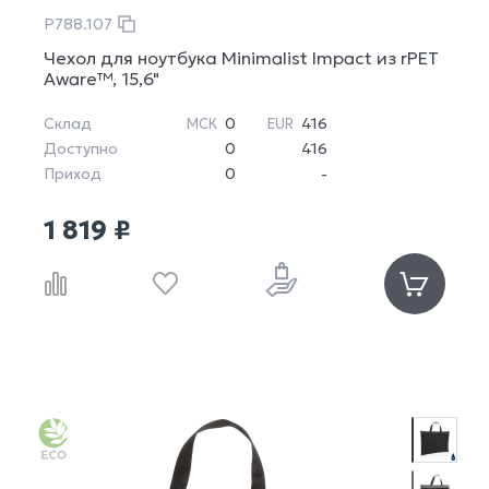
P788.107
Чехол для ноутбука Minimalist Impact из rPET
Aware™, 15,6"
Склад
0
416
МСК
EUR
Доступно
0
416
Приход
0
-
1 819 ₽