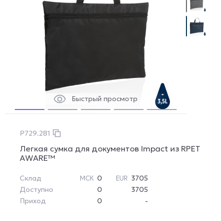
Быстрый просмотр
P729.281
Легкая сумка для документов Impact из RPET
AWARE™
Склад
0
3705
МСК
EUR
Доступно
0
3705
Приход
0
-