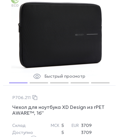
Быстрый просмотр
P706.211
Чехол для ноутбука XD Design из rPET
AWARE™, 16’’
Склад
5
3709
МСК
EUR
Доступно
5
3709