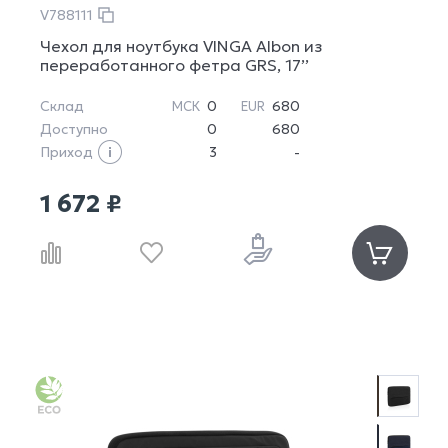
V788111
Чехол для ноутбука VINGA Albon из
переработанного фетра GRS, 17’’
Склад
0
680
МСК
EUR
Доступно
0
680
Приход
3
-
1 672 ₽