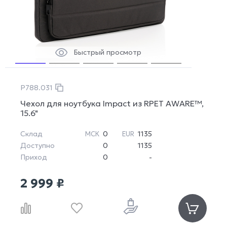
Быстрый просмотр
P788.031
Чехол для ноутбука Impact из RPET AWARE™,
15.6"
Склад
0
1135
МСК
EUR
Доступно
0
1135
Приход
0
-
2 999 ₽