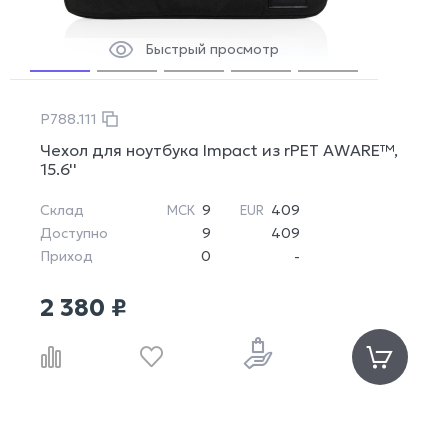
Быстрый просмотр
P788.111
Чехол для ноутбука Impact из rPET AWARE™,
15.6''
Склад
9
409
МСК
EUR
Доступно
9
409
Приход
0
-
2 380 ₽