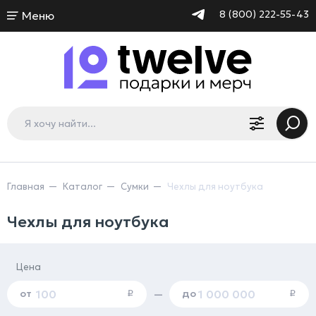
8 (800) 222-55-43
Меню
Главная
Каталог
Сумки
Чехлы для ноутбука
Чехлы для ноутбука
Цена
от
до
—
i
i