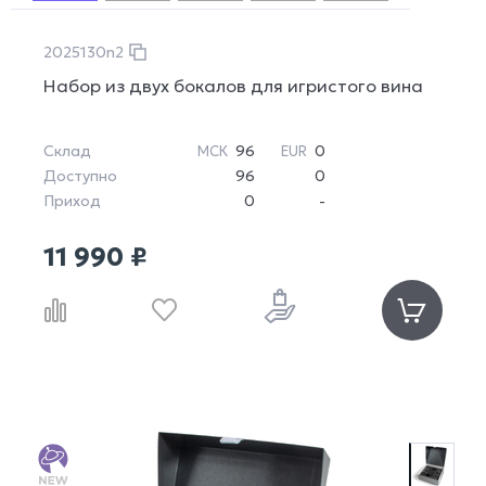
2025130n2
Набор из двух бокалов для игристого вина
Склад
96
0
МСК
EUR
Доступно
96
0
Приход
0
-
11 990 ₽