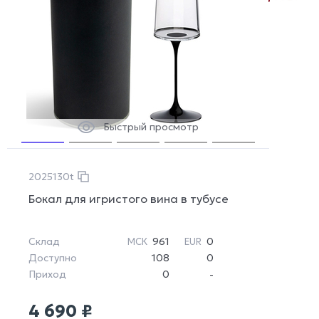
Быстрый просмотр
2025130t
Бокал для игристого вина в тубусе
Склад
961
0
МСК
EUR
Доступно
108
0
Приход
0
-
4 690 ₽