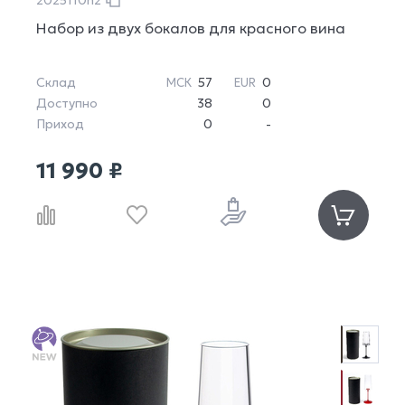
2025110n2
Набор из двух бокалов для красного вина
Склад
57
0
МСК
EUR
Доступно
38
0
Приход
0
-
11 990 ₽