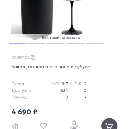
Быстрый просмотр
2025110t
Бокал для красного вина в тубусе
Склад
913
0
МСК
EUR
Доступно
634
0
Приход
0
-
4 690 ₽