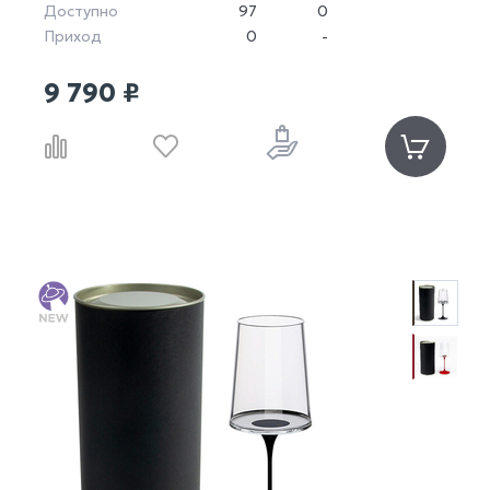
Доступно
97
0
Приход
0
-
9 790 ₽