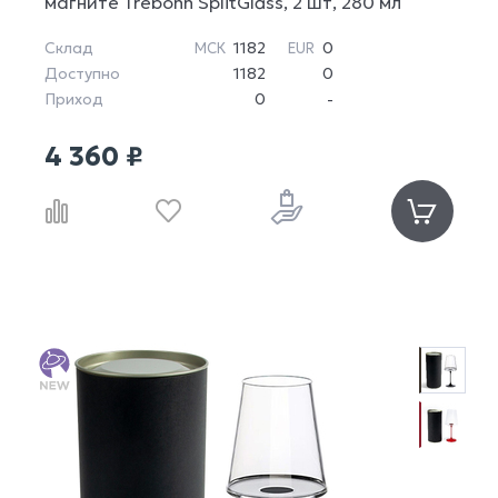
магните Trebonn SplitGlass, 2 шт, 280 мл
Склад
1182
0
МСК
EUR
Доступно
1182
0
Приход
0
-
4 360 ₽