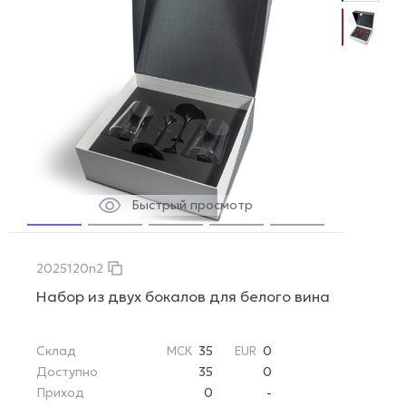
Быстрый просмотр
2025120n2
Набор из двух бокалов для белого вина
Склад
35
0
МСК
EUR
Доступно
35
0
Приход
0
-